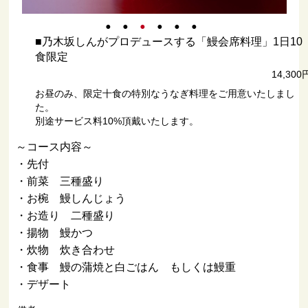
■乃木坂しんがプロデュースする「鰻会席料理」1日10
食限定
14,300
お昼のみ、限定十食の特別なうなぎ料理をご用意いたしまし
た。
別途サービス料10%頂戴いたします。
～コース内容～
・先付
・前菜 三種盛り
・お椀 鰻しんじょう
・お造り 二種盛り
・揚物 鰻かつ
・炊物 炊き合わせ
・食事 鰻の蒲焼と白ごはん もしくは鰻重
・デザート